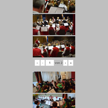
«
‹
von
2
›
»