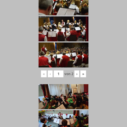
«
‹
von
2
›
»